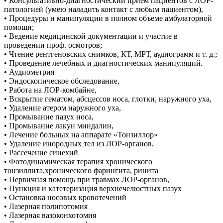
• Консультативно-диагностический прием пациентов с ЛОР-
патологией (умею наладить контакт с любым пациентом),
• Процедуры и манипуляции в полном объеме амбулаторной
помощи;
• Ведение медицинской документации и участие в
проведении проф. осмотров;
• Чтение рентгеновских снимков, КТ, МРТ, аудиограмм и т. д.;
• Проведение лечебных и диагностических манипуляций.
• Аудиометрия
• Эндоскопическое обследование,
• Работа на ЛОР-комбайне,
• Вскрытие гематом, абсцессов носа, глотки, наружного уха,
• Удаление атером наружного уха,
• Промывание пазух носа,
• Промывание лакун миндалин,
• Лечение больных на аппарате «Тонзиллор»
• Удаление инородных тел из ЛОР-органов,
• Рассечение синехий
• Фотодинамическая терапия хронического
тонзиллита,хронического фарингита, ринита
• Первичная помощь при травмах ЛОР-органов,
• Пункция и катетеризация верхнечелюстных пазух
• Остановка носовых кровотечений
• Лазерная полипотомия
• Лазерная вазоконхотомия