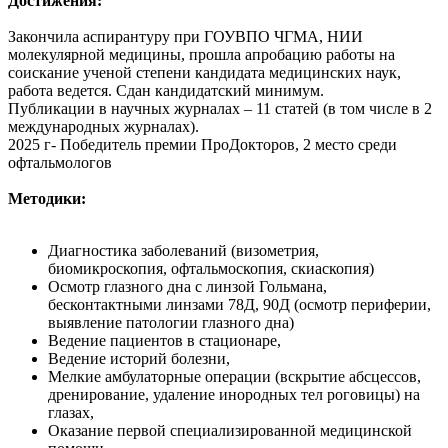
Достижения:
Закончила аспирантуру при ГОУВПО ЧГМА, НИИ
молекулярной медицины, прошла апробацию работы на
соискание ученой степени кандидата медицинских наук,
работа ведется. Сдан кандидатский минимум.
Публикации в научных журналах – 11 статей (в том числе в 2
международных журналах).
2025 г- Победитель премии ПроДокторов, 2 место среди
офтальмологов
М
етодики
:
Диагностика заболеваний (визометрия,
биомикроскопия, офтальмоскопия, скиаскопия)
Осмотр глазного дна с линзой Гольмана,
бесконтактными линзами 78Д, 90Д (осмотр периферии,
выявление патологии глазного дна)
Ведение пациентов в стационаре,
Ведение историй болезни,
Мелкие амбулаторные операции (вскрытие абсцессов,
дренирование, удаление инородных тел роговицы) на
глазах,
Оказание первой специализированной медицинской