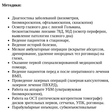
М
етодики
:
Диагностика заболеваний (визометрия,
биомикроскопия, офтальмоскопия, скиаскопия)
Осмотр глазного дна с линзой Гольмана,
бесконтактными линзами 78Д, 90Д (осмотр периферии,
выявление патологии глазного дна)
Ведение пациентов в стационаре,
Ведение историй болезни,
Мелкие амбулаторные операции (вскрытие абсцессов,
дренирование, удаление инородных тел роговицы) на
глазах,
Оказание первой специализированной медицинской
помощи,
Ведение пациентов перед и после оперативного лечения
ВМП,
Проведение лазерных операций (лазерная капсулотомия,
лазерное лечение ПВХРД),
Работа на аппарате УБМ (ультразвуковая
биомикроскопия),
Работа на ОСТ (оптическом когерентном томографе)
дисков зрительных нервов, сетчатки, УПК, роговицы.
Парабульбарные инъекции, субконъюктивальные