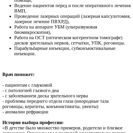
помощи,
Ведение пациентов перед и после оперативного лечения
ВМП,
Проведение лазерных операций (лазерная капсулотомия,
лазерное лечение ПВХРД),
Работа на аппарате УБМ (ультразвуковая
биомикроскопия),
Работа на ОСТ (оптическом когерентном томографе)
дисков зрительных нервов, сетчатки, УПК, роговицы.
Парабульбарные инъекции, субконъюктивальные
инъекции.
Врач поможет
:
- пациентам с глаукомой
- с патологией глазного дна
- с заболеванием диска зрительного нерва
- проблемы переднего отдела глаза (инородные тала
роговицы, кератиты, конъюнктивиты, увеиты)
- аномалии рефракции
История выбора профессии:
«В детстве было множество примеров, родители и близкое