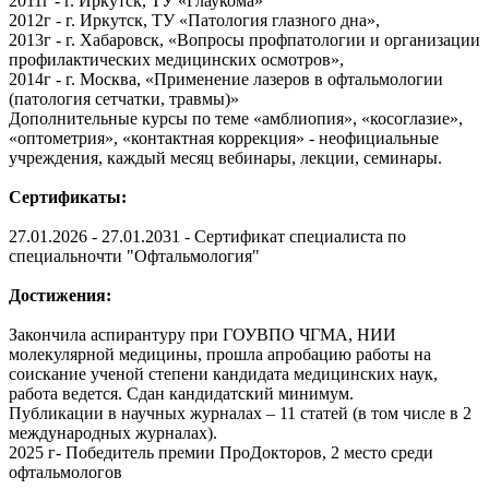
2011г - г. Иркутск, ТУ «Глаукома»
2012г - г. Иркутск, ТУ «Патология глазного дна»,
2013г - г. Хабаровск, «Вопросы профпатологии и организации
профилактических медицинских осмотров»,
2014г - г. Москва, «Применение лазеров в офтальмологии
(патология сетчатки, травмы)»
Дополнительные курсы по теме «амблиопия», «косоглазие»,
«оптометрия», «контактная коррекция» - неофициальные
учреждения, каждый месяц вебинары, лекции, семинары.
Сертификаты:
27.01.2026 - 27.01.2031 - Сертификат специалиста по
специальночти "Офтальмология"
Достижения:
Закончила аспирантуру при ГОУВПО ЧГМА, НИИ
молекулярной медицины, прошла апробацию работы на
соискание ученой степени кандидата медицинских наук,
работа ведется. Сдан кандидатский минимум.
Публикации в научных журналах – 11 статей (в том числе в 2
международных журналах).
2025 г- Победитель премии ПроДокторов, 2 место среди
офтальмологов