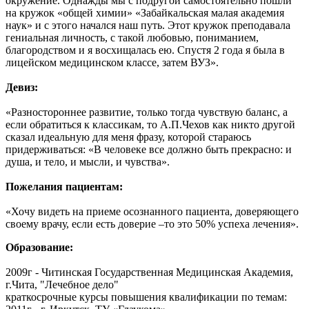
окружение. Однажды мы с подругой самостоятельно пошли
на кружок «общей химии» «Забайкальская малая академия
наук» и с этого начался наш путь. Этот кружок преподавала
гениальная личность, с такой любовью, пониманием,
благородством и я восхищалась ею. Спустя 2 года я была в
лицейском медицинском классе, затем ВУЗ».
Девиз:
«Разностороннее развитие, только тогда чувствую баланс, а
если обратиться к классикам, то А.П.Чехов как никто другой
сказал идеальную для меня фразу, которой стараюсь
придерживаться: «В человеке все должно быть прекрасно: и
душа, и тело, и мысли, и чувства».
Пожелания
пациентам:
«Хочу видеть на приеме осознанного пациента, доверяющего
своему врачу, если есть доверие –то это 50% успеха лечения».
Образование:
2009г - Читинская Государственная Медицинская Академия,
г.Чита, "Лечебное дело"
краткосрочные курсы повышения квалификации по темам: