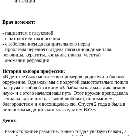
инъекции.
Врач поможет
:
- пациентам с глаукомой
- с патологией глазного дна
- с заболеванием диска зрительного нерва
- проблемы переднего отдела глаза (инородные тала
роговицы, кератиты, конъюнктивиты, увеиты)
- аномалии рефракции
История выбора профессии:
«В детстве было множество примеров, родители и близкое
окружение. Однажды мы с подругой самостоятельно пошли
на кружок «общей химии» «Забайкальская малая академия
наук» и с этого начался наш путь. Этот кружок преподавала
гениальная личность, с такой любовью, пониманием,
благородством и я восхищалась ею. Спустя 2 года я была в
лицейском медицинском классе, затем ВУЗ».
Девиз:
«Разностороннее развитие, только тогда чувствую баланс, а