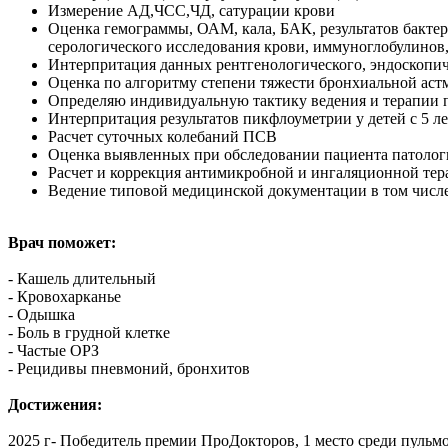
Измерение АД,ЧСС,ЧД, сатурации крови
Оценка гемограммы, ОАМ, кала, БАК, результатов бактер
серологического исследования крови, иммуноглобулинов,
Интерпритация данных рентгенологического, эндоскопиче
Оценка по алгоритму степени тяжести бронхиальной аст
Определяю индивидуальную тактику ведения и терапии п
Интерпритация результатов пикфлоуметрии у детей с 5 ле
Расчет суточных колебаний ПСВ
Оценка выявленных при обследовании пациента патолог
Расчет и коррекция антимикробной и ингаляционной те
Ведение типовой медицинской документации в том числ
Врач поможет:
- Кашель длительный
- Кровохарканье
- Одышка
- Боль в грудной клетке
- Частые ОРЗ
- Рецидивы пневмоний, бронхитов
Достижения:
2025 г- Победитель премии ПроДокторов, 1 место среди пульм