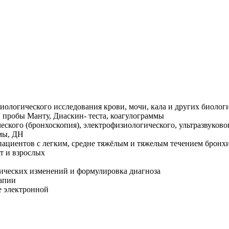
иологического исследования крови, мочи, кала и других биолог
 пробы Манту, Диаскин- теста, коагулограммы
ского (бронхоскопия), электрофизиологического, ультразвуково
мы, ДН
ациентов с легким, средне тяжёлым и тяжелым течением бронх
т и взрослых
ических изменений и формулировка диагноза
рапии
е электронной