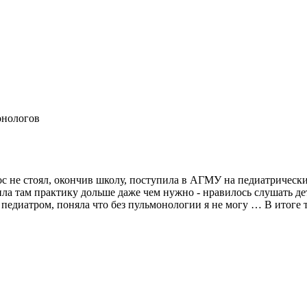
онологов
ос не стоял, окончив школу, поступила в АГМУ на педиатрическ
ла там практику дольше даже чем нужно - нравилось слушать де
диатром, поняла что без пульмонологии я не могу … В итоге так