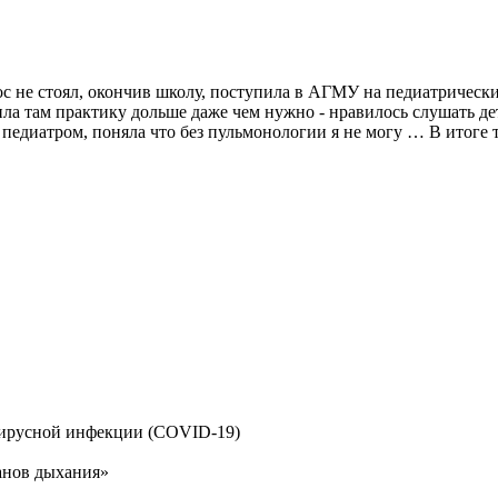
ос не стоял, окончив школу, поступила в АГМУ на педиатрическ
ла там практику дольше даже чем нужно - нравилось слушать де
диатром, поняла что без пульмонологии я не могу … В итоге так
ирусной инфекции (COVID-19)
анов дыхания»