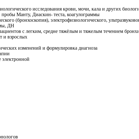
иологического исследования крови, мочи, кала и других биолог
 пробы Манту, Диаскин- теста, коагулограммы
ского (бронхоскопия), электрофизиологического, ультразвуково
мы, ДН
ациентов с легким, средне тяжёлым и тяжелым течением бронх
т и взрослых
ических изменений и формулировка диагноза
рапии
е электронной
онологов