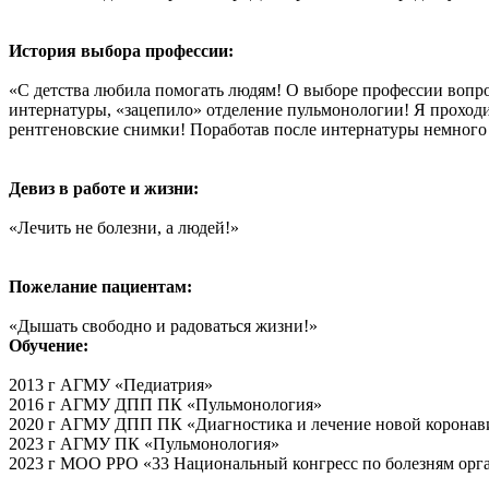
История выбора профессии:
«‎С детства любила помогать людям! О выборе профессии вопр
интернатуры, «зацепило» отделение пульмонологии! Я проходи
рентгеновские снимки! Поработав после интернатуры немного пе
Девиз в работе и жизни:
«‎Лечить не болезни, а людей!»‎
Пожелание пациентам:
«Дышать свободно и радоваться жизни!»
Обучение:
2013 г АГМУ «Педиатрия»
2016 г АГМУ ДПП ПК «Пульмонология»
2020 г АГМУ ДПП ПК «Диагностика и лечение новой коронав
2023 г АГМУ ПК «Пульмонология»
2023 г МОО РРО «33 Национальный конгресс по болезням орг