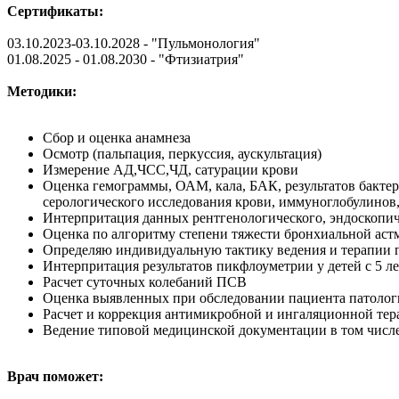
Сертификат
ы:
03.10.2023-03.10.2028 - "Пульмонология"
01.08.2025 - 01.08.2030 - "Фтизиатрия"
Методики:
Сбор и оценка анамнеза
Осмотр (пальпация, перкуссия, аускультация)
Измерение АД,ЧСС,ЧД, сатурации крови
Оценка гемограммы, ОАМ, кала, БАК, результатов бактер
серологического исследования крови, иммуноглобулинов,
Интерпритация данных рентгенологического, эндоскопиче
Оценка по алгоритму степени тяжести бронхиальной аст
Определяю индивидуальную тактику ведения и терапии п
Интерпритация результатов пикфлоуметрии у детей с 5 ле
Расчет суточных колебаний ПСВ
Оценка выявленных при обследовании пациента патолог
Расчет и коррекция антимикробной и ингаляционной те
Ведение типовой медицинской документации в том числ
Врач поможет: